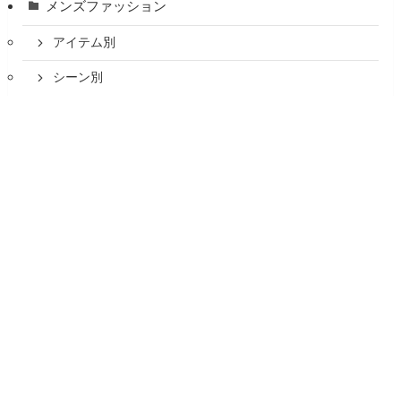
メンズファッション
アイテム別
シーン別
マネキン買い・コーデセット
メニュー
コーデセットを見る
マネキン買いガイド
体型別
季節・気温
購入レビュー
COCA購入品
GU購入品
ユニクロ購入品